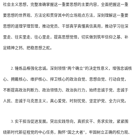
社会主义思想，完整准确掌握这一重要思想的主要内容，全面把握这一重
要思想的世界观、方法论和贯穿其中的立场观点方法，深刻理解这一重要
思想的道理学理哲理，推动党员、干部真学真懂真信真用，推动学习往深
里走、往实里走、往心里走，提高思想觉悟，切实做到筑牢信仰之基、补
足精神之钙、把稳思想之舵。
2. 锤炼品格强化忠诚。深刻领悟“两个确立”的决定性意义，增强忠诚核
心、拥戴核心、维护核心、捍卫核心的政治自觉、思想自觉、行动自觉，
不断提高政治判断力、政治领悟力、政治执行力，始终忠诚于党、忠诚于
人民、忠诚于马克思主义，真心爱党、时刻忧党、坚定护党、全力兴党。
3. 实干担当促进发展。突出实践导向，真抓实干、务求实效，紧紧围
绕新时代新征程党的中心任务，胸怀“国之大者”，牢固树立正确的权力观、