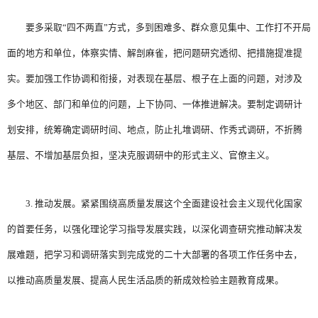
要多采取“四不两直”方式，多到困难多、群众意见集中、工作打不开局
面的地方和单位，体察实情、解剖麻雀，把问题研究透彻、把措施提准提
实。要加强工作协调和衔接，对表现在基层、根子在上面的问题，对涉及
多个地区、部门和单位的问题，上下协同、一体推进解决。要制定调研计
划安排，统筹确定调研时间、地点，防止扎堆调研、作秀式调研，不折腾
基层、不增加基层负担，坚决克服调研中的形式主义、官僚主义。
3. 推动发展。紧紧围绕高质量发展这个全面建设社会主义现代化国家
的首要任务，以强化理论学习指导发展实践，以深化调查研究推动解决发
展难题，把学习和调研落实到完成党的二十大部署的各项工作任务中去，
以推动高质量发展、提高人民生活品质的新成效检验主题教育成果。