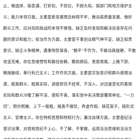
止，做选择、搞变通、打折扣、不到位，不顾大局、搞部门和地方保护主
义；能力本领方面，主要是新发展理念树得不牢，推动高质量发展、做好
群众工作、应对风险挑战的本领不够强，缺乏及时发现和解决自身存在问
题的意识和能力；担当作为方面，主要是干事创业精气神不足，缺乏担责
意识，缺乏斗争精神，遇事明哲保身，“躺平”不作为，不敢动真碰硬，不敢
攻坚克难，存在思维惯性和路径依赖，瞻前顾后、畏首畏尾，上推下卸、
推拖躲绕，奉行利己主义；工作作风方面，主要是宗旨意识和群众感情淡
漠，脱离群众、脱离实际，调查研究不经常、不深入，对迅速变化的客观
实际和群众冷暖了解不深、感知不真，落实党中央决策部署简单化、“一刀
切”，照抄照搬、上下一般粗，报喜不报忧，弄虚作假、搞花架子，搞形式
主义、官僚主义，存在特权思想和特权行为；廉洁自律方面，主要是纪法
意识淡薄，对党规党纪不上心、不了解、不掌握，运用法治思维和法治方