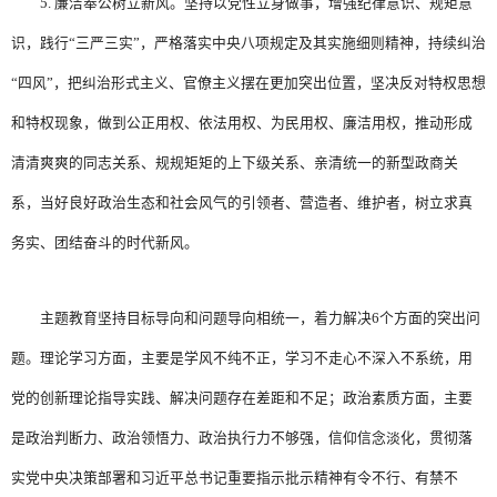
5. 廉洁奉公树立新风。坚持以党性立身做事，增强纪律意识、规矩意
识，践行“三严三实”，严格落实中央八项规定及其实施细则精神，持续纠治
“四风”，把纠治形式主义、官僚主义摆在更加突出位置，坚决反对特权思想
和特权现象，做到公正用权、依法用权、为民用权、廉洁用权，推动形成
清清爽爽的同志关系、规规矩矩的上下级关系、亲清统一的新型政商关
系，当好良好政治生态和社会风气的引领者、营造者、维护者，树立求真
务实、团结奋斗的时代新风。
主题教育坚持目标导向和问题导向相统一，着力解决6个方面的突出问
题。理论学习方面，主要是学风不纯不正，学习不走心不深入不系统，用
党的创新理论指导实践、解决问题存在差距和不足；政治素质方面，主要
是政治判断力、政治领悟力、政治执行力不够强，信仰信念淡化，贯彻落
实党中央决策部署和习近平总书记重要指示批示精神有令不行、有禁不