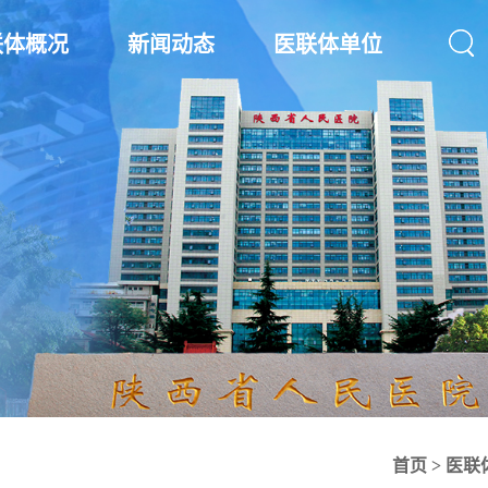
联体概况
新闻动态
医联体单位
首页
>
医联