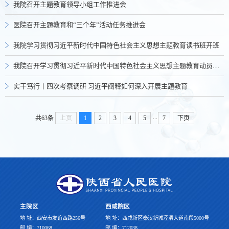
我院召开主题教育领导小组工作推进会
医院召开主题教育和“三个年”活动任务推进会
我院学习贯彻习近平新时代中国特色社会主义思想主题教育读书班开班
我院召开学习贯彻习近平新时代中国特色社会主义思想主题教育动员大会
实干笃行丨四次考察调研 习近平阐释如何深入开展主题教育
...
共63条
上页
1
2
3
4
5
7
下页
主院区
西咸院区
地 址：西安市友谊西路256号
地 址：西咸新区秦汉新城泾渭大道南段5000号
邮 编：710068
邮 编：712038