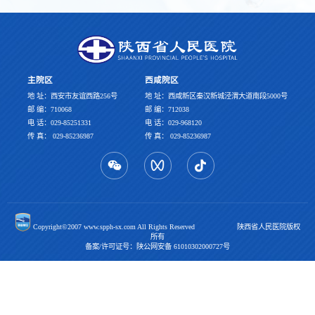
主院区
西咸院区
地 址：西安市友谊西路256号
地 址：西咸新区秦汉新城泾渭大道南段5000号
邮 编：710068
邮 编：712038
电 话：029-85251331
电 话：029-968120
传 真： 029-85236987
传 真： 029-85236987
Copyright©2007 www.spph-sx.com All Rights Reserved 陕西省人民医院版权
所有
备案/许可证号：陕公网安备 61010302000727号