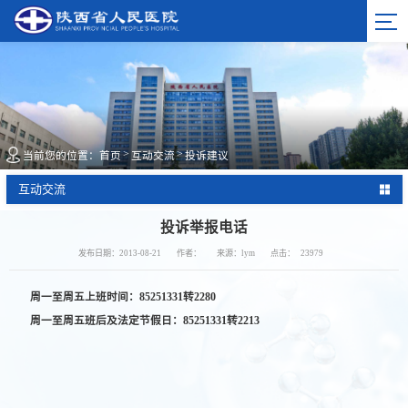
>
>
当前您的位置：
首页
互动交流
投诉建议
互动交流
投诉举报电话
发布日期：2013-08-21
作者：
来源：lym
点击：
23979
周一至周五上班时间：85251331转2280
周一至周五班后及法定节假日：
85251331转2213