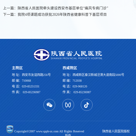
上一篇：
陕西省人民医院牵头建设西安市基层单位“痛风专病门诊”
下一篇：
我院4项课题成功获批2026年陕西省健康科普下基层项目
主院区
西咸院区
地 址：西安市友谊西路256号
地 址：西咸新区秦汉新城泾渭大道南段5000号
邮 编：710068
邮 编：712038
电 话：029-85251331
电 话：029-968120
传 真： 029-85236987
传 真： 029-85236987
Copyright©2007 www.spph-sx.com All Rights Reserved 陕西省人民医院版权
所有