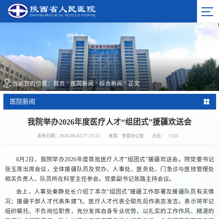
>
>
>
当前您的位置：
首页
医院新闻
综合新闻
正文
医院新闻
我院举办2026年度医疗人才“组团式”援疆欢送会
发布日期：2026-06-03 17:25:31
来源：党委办公室
点击：
1155
6月2日，我院举办2026年度首批医疗人才“组团式”援疆欢送会。院党委书记
张玉莲出席会议，全体援疆队员及党办、人事处、医务处、门急诊与医技管理处
相关负责人、队员所在科室主任参会。党委副书记张路主持会议。
会上，人事处秦静处长介绍了本次“组团式”援疆工作部署及援疆队员有关情
况；援疆干部人才代表朱建飞、医疗人才代表仝聪先后作表态发言。表示将牢记
组织嘱托、不负岗位职责，充分发挥自身专业优势，以扎实的工作作风、精湛的