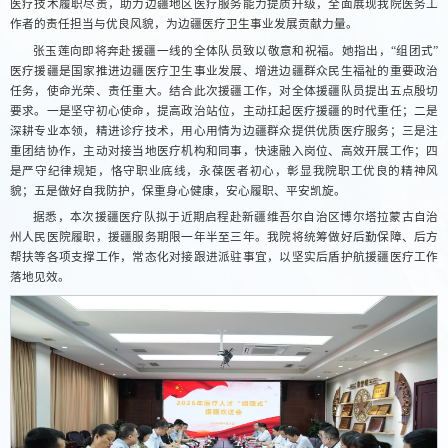
医疗技术履职尽责，助力边疆地区医疗服务能力提质升级，全面展现我院医务工
作者的责任担当与优良风貌，为边疆医疗卫生事业发展贡献力量。
张玉莲向即将奔赴援疆一线的全体队员致以敬意和祝福。她指出，“组团式”
医疗援疆是国家推进边疆医疗卫生事业发展、增进边疆群众民生福祉的重要政治
任务，使命光荣、责任重大。结合此次援疆工作，对全体援疆队员提出五点殷切
要求。一是坚守初心使命，提高政治站位，主动扛起医疗援疆的时代重任；二是
深耕专业本领，精进诊疗技术，用心用情为边疆群众提供优质医疗服务；三是注
重团结协作，主动对接当地医疗机构和同事，快速融入岗位、高效开展工作；四
是严守纪律规矩，恪守职业底线，永葆医者初心，彰显我院职工优良的精神风
貌；五是做好自我防护，保重身心健康，安心履职、平安凯旋。
据悉，本次援疆医疗队拟于近期启程赴新疆维吾尔自治区博尔塔拉蒙古自治
州人民医院履职，援疆服务期限一年半至三年。我院将统筹做好后勤保障、后方
帮扶等各项支撑工作，常态化对接跟进派驻事宜，以坚实后盾护航援疆医疗工作
落地见效。