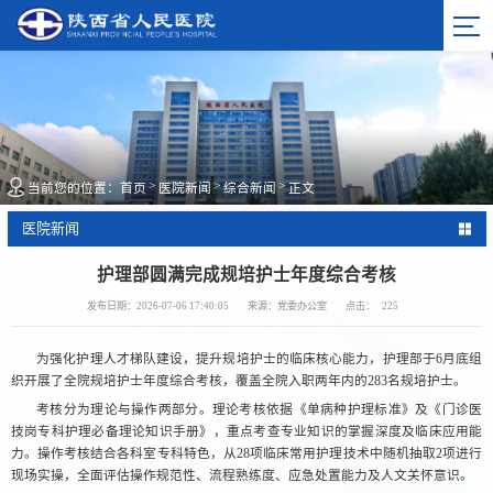
>
>
>
当前您的位置：
首页
医院新闻
综合新闻
正文
医院新闻
护理部圆满完成规培护士年度综合考核
发布日期：2026-07-06 17:40:05
来源：党委办公室
点击：
225
为强化护理人才梯队建设，提升规培护士的临床核心能力，护理部于6月底组
织开展了全院规培护士年度综合考核，覆盖全院入职两年内的283名规培护士。
考核分为理论与操作两部分。理论考核依据《单病种护理标准》及《门诊医
技岗专科护理必备理论知识手册》，重点考查专业知识的掌握深度及临床应用能
力。操作考核结合各科室专科特色，从28项临床常用护理技术中随机抽取2项进行
现场实操，全面评估操作规范性、流程熟练度、应急处置能力及人文关怀意识。