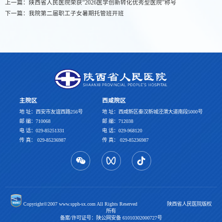
上一篇：
陕西省人民医院荣获“2026医学创新转化优秀型医院”称号
下一篇：
我院第二届职工子女暑期托管班开班
主院区
西咸院区
地 址：西安市友谊西路256号
地 址：西咸新区秦汉新城泾渭大道南段5000号
邮 编：710068
邮 编：712038
电 话：029-85251331
电 话：029-968120
传 真： 029-85236987
传 真： 029-85236987
Copyright©2007 www.spph-sx.com All Rights Reserved 陕西省人民医院版权
所有
备案/许可证号：陕公网安备 61010302000727号