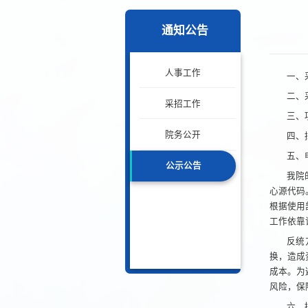
通知公告
人事工作
一、
二、
采招工作
三、
院务公开
四、
五、
公示公告
我院
心源代码
根据使用
工作依靠
反统
换，造成
成本。为
风险，保
六、