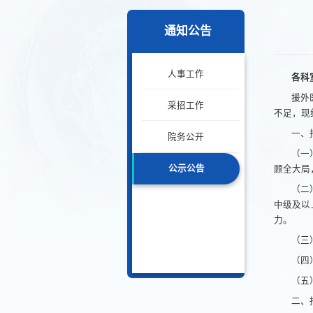
通知公告
人事工作
各科
援外
采招工作
不足，现
一、
院务公开
（一
公示公告
顾全大局
（二
中级及以
力。
（三
（四
（五
二、