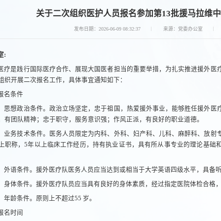
关于二次组织医护人员报名参加第13批援马拉维
发布日期：2026-06-09 08:32:37
来源：党委办公室
室:
医疗是践行国际医疗合作、展现大国医者担当的重要举措，为扎实推进援外医
组织开展二次报名工作，具体事宜通知如下：
报名条件
）思想政治条件。政治立场坚定，忠于祖国，热爱援外事业，能够胜任援外医
，有团队精神；忠于职守，服务意识强；作风正派，有良好的职业道德。
）业务技术条件。医务人员限定为内科、外科、妇产科、儿科、麻醉科、放射
上职称，5年以上临床工作经历，持有执业证书，具有所从事专业的理论基础
）外语条件。援外医疗队医务人员应当达到或相当于大学英语四级水平，具备
）身体条件。援外医疗队员应当具有良好的身体素质，经过指定医院体检合格
）年龄条件。原则上不超过55 岁。
报名时间