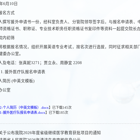
6年6月10日
报名方式
人撰写援外申请书一份，经科室负责人、分管院领导签字后，与报名申请表、
师资格证书、职称证、专业技术职务任职资格证书复印件等资料一起提交院长
院内初筛
将根据报名情况，组织开展英语专业考试，按名次进行选拔，同时征求相关部
健委办公室。
人及电话：张真妮3271；贾立永、周静宜 2208
: 1. 援外医疗队报名申请表
个人简历 (中英文模板)
办公室
2-个人简历（中英文模板）.docx
】已下载
145
次
1-援外医疗队报名申请表.docx
】已下载
185
次
关于公布我院2026年度省级继续医学教育获批项目的通知
陕西省人民医院2026年清洁生产审核信息公示