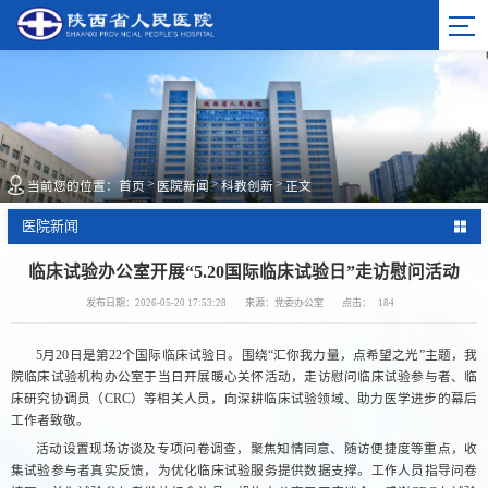
>
>
>
当前您的位置：
首页
医院新闻
科教创新
正文
医院新闻
临床试验办公室开展“5.20国际临床试验日”走访慰问活动
发布日期：2026-05-20 17:53:28
来源：党委办公室
点击：
184
5月20日是第22个国际临床试验日。围绕“汇你我力量，点希望之光”主题，我
院临床试验机构办公室于当日开展暖心关怀活动，走访慰问临床试验参与者、临
床研究协调员（CRC）等相关人员，向深耕临床试验领域、助力医学进步的幕后
工作者致敬。
活动设置现场访谈及专项问卷调查，聚焦知情同意、随访便捷度等重点，收
集试验参与者真实反馈，为优化临床试验服务提供数据支撑。工作人员指导问卷