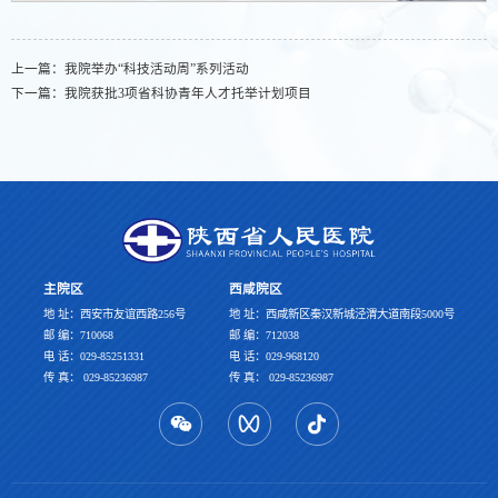
上一篇：
我院举办“科技活动周”系列活动
下一篇：
我院获批3项省科协青年人才托举计划项目
主院区
西咸院区
地 址：西安市友谊西路256号
地 址：西咸新区秦汉新城泾渭大道南段5000号
邮 编：710068
邮 编：712038
电 话：029-85251331
电 话：029-968120
传 真： 029-85236987
传 真： 029-85236987