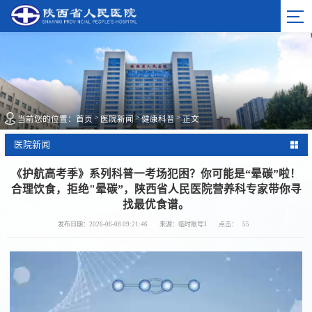
>
>
>
当前您的位置：
首页
医院新闻
健康科普
正文
医院新闻
《护航高考季》系列科普一考场犯困？你可能是“晕碳”啦！
合理饮食，拒绝"晕碳”，陕西省人民医院营养科专家带你寻
找最优食谱。
发布日期：2026-06-08 09:21:46
来源：临时账号3
点击：
55