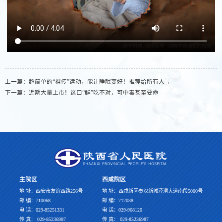
上一篇：
超简单的“祖传”运动，能让睡眠变好！推荐给所有人→
下一篇：
近期大量上市！这口“鲜”吃不对，可中毒甚至要命
主院区
西咸院区
地 址：西安市友谊西路256号
地 址：西咸新区秦汉新城泾渭大道南段5000号
邮 编：710068
邮 编：712038
电 话：029-85251331
电 话：029-968120
传 真： 029-85236987
传 真： 029-85236987