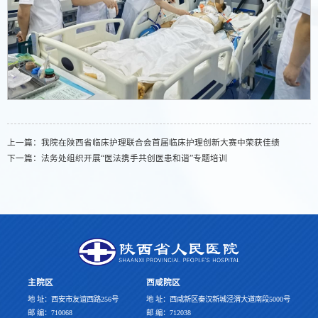
上一篇：
我院在陕西省临床护理联合会首届临床护理创新大赛中荣获佳绩
下一篇：
法务处组织开展“医法携手共创医患和谐”专题培训
主院区
西咸院区
地 址：西安市友谊西路256号
地 址：西咸新区秦汉新城泾渭大道南段5000号
邮 编：710068
邮 编：712038