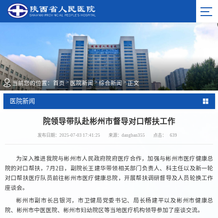
>
>
>
当前您的位置：
首页
医院新闻
综合新闻
正文
医院新闻
院领导带队赴彬州市督导对口帮扶工作
发布日期：2025-07-03 17:41:25
来源：dangban355
点击：
639
为深入推进我院与彬州市人民政府院府医疗合作，加强与彬州市医疗健康总
院的对口帮扶，7月2日，副院长王建华带领相关部门负责人、科主任以及新一轮
对口帮扶医疗队员前往彬州市医疗健康总院，开展帮扶调研督导及人员轮换工作
座谈会。
彬州市副市长吕银河，市卫健局党委书记、局长杨建平以及彬州市健康总
院、彬州市中医医院、彬州市妇幼院区等当地医疗机构领导参加了座谈交流。