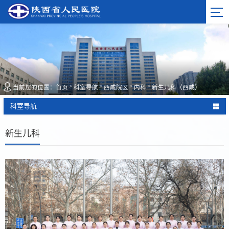
>
>
>
>
当前您的位置：
首页
科室导航
西咸院区
内科
新生儿科（西咸）
科室导航
新生儿科