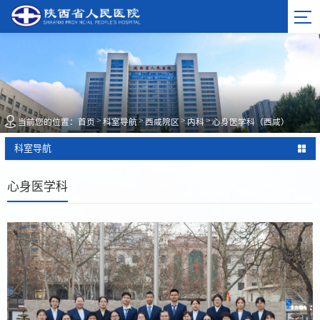
>
>
>
>
当前您的位置：
首页
科室导航
西咸院区
内科
心身医学科（西咸）
科室导航
心身医学科