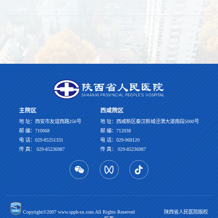
主院区
西咸院区
地 址：西安市友谊西路256号
地 址：西咸新区秦汉新城泾渭大道南段5000号
邮 编：710068
邮 编：712038
电 话：029-85251331
电 话：029-968120
传 真： 029-85236987
传 真： 029-85236987
Copyright©2007 www.spph-sx.com All Rights Reserved 陕西省人民医院版权