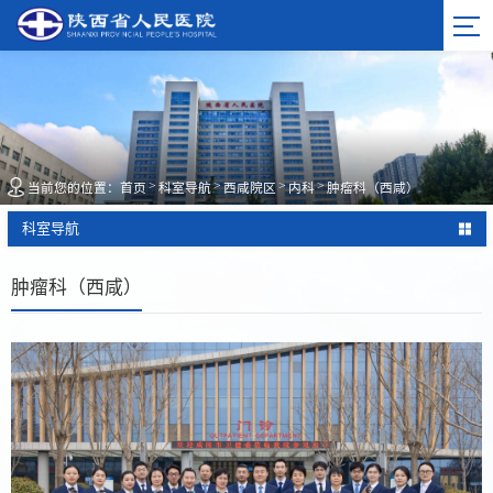
>
>
>
>
当前您的位置：
首页
科室导航
西咸院区
内科
肿瘤科（西咸）
科室导航
肿瘤科（西咸）