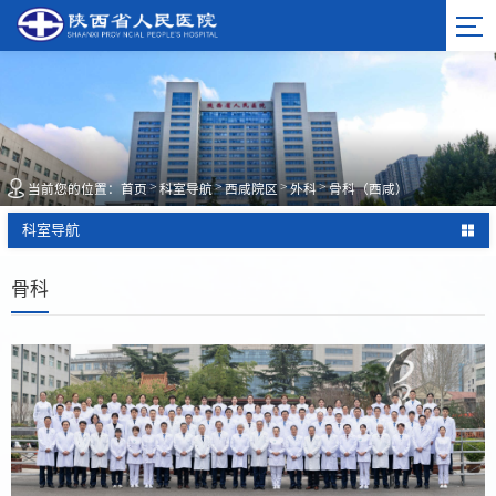
>
>
>
>
当前您的位置：
首页
科室导航
西咸院区
外科
骨科（西咸）
科室导航
骨科