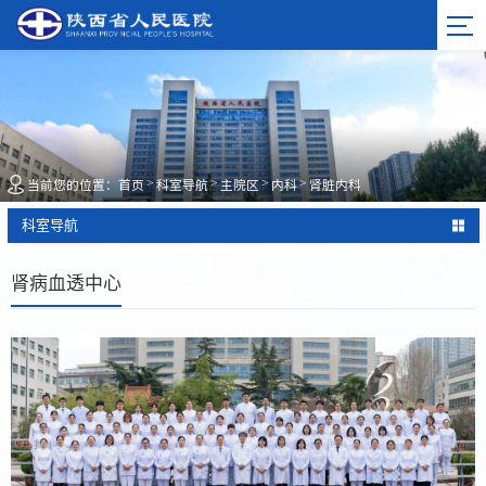
>
>
>
>
当前您的位置：
首页
科室导航
主院区
内科
肾脏内科
科室导航
肾病血透中心