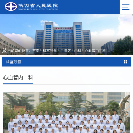
>
>
>
>
当前您的位置：
首页
科室导航
主院区
内科
心血管内二科
科室导航
心血管内二科