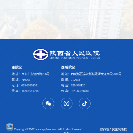
主院区
西咸院区
地 址：西安市友谊西路256号
地 址：西咸新区秦汉新城泾渭大道南段5000号
邮 编：710068
邮 编：712038
电 话：029-85251331
电 话：029-968120
传 真： 029-85236987
传 真： 029-85236987
Copyright©2007 www.spph-sx.com All Rights Reserved 陕西省人民医院版权