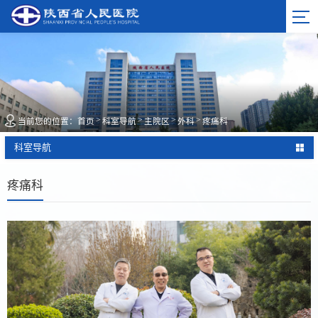
>
>
>
>
当前您的位置：
首页
科室导航
主院区
外科
疼痛科
科室导航
疼痛科