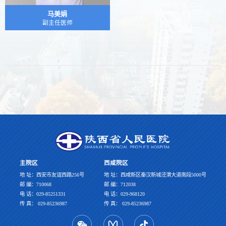
马美娟
副主任医师
主院区
西咸院区
地 址：西安市友谊西路256号
地 址：西咸新区秦汉新城泾渭大道南段5000号
邮 编：710068
邮 编：712038
电 话：029-85251331
电 话：029-968120
传 真： 029-85236987
传 真： 029-85236987